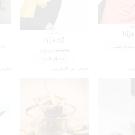
ابات
1
hij
حجابات
hijab2
.00
افة إلى السلة
السعر
السعر
$
30.00
$
72.00
الأصلي
الحالي
إضافة إلى السلة
هو:
هو:
ون
متوفر في المخزون
متوفر
$30.00.
$72.00.