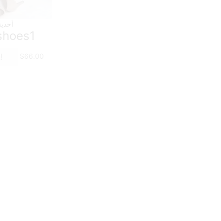
أحذية
hoes1
$
66.00
إ