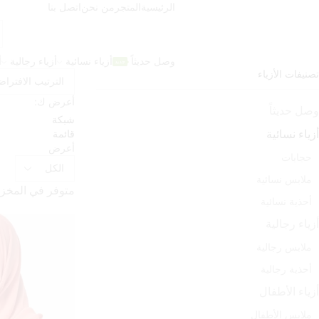
الرئيسية
المتجر
من نحن
اتصل بنا
وصل حديثاً
أزياء نسائية
أزياء رجالية
أ
جديد
تصنيفات الأزياء
أعرض ك:
وصل حديثاً
شبكة
قائمة
أزياء نسائية
أعرض
حجابات
Products
per
ملابس نسائية
متوفر في المخز
page
أحذية نسائية
أزياء رجالية
ملابس رجالية
أحذية رجالية
أزياء الأطفال
ملابس الأطفال