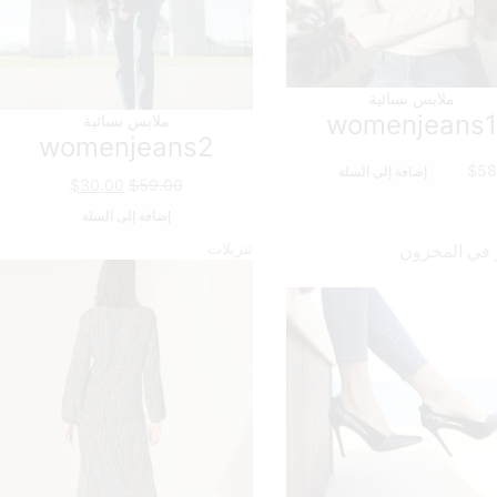
ملابس نسائية
womenjeans
ملابس نسائية
womenjeans2
$
58
إضافة إلى السلة
السعر
السعر
$
30.00
$
59.00
الأصلي
الحالي
إضافة إلى السلة
هو:
هو:
تنزيلات
 في المخزون
$30.00.
$59.00.