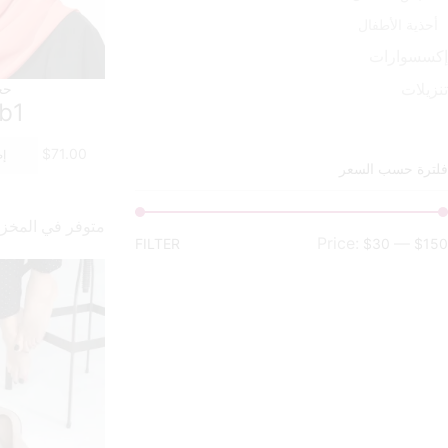
أحذية الأطفال
إكسسوارات
تنزيلات
حج
ab1
$
71.00
إض
فلترة حسب السعر
متوفر في المخز
Price:
—
FILTER
$30
$150