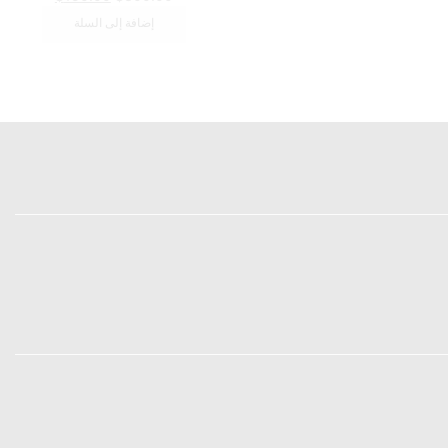
الأصلي
الحالي
إضافة إلى السلة
هو:
هو:
$150.00.
$300.00.
الرئيسية
المتجر
من نحن
اتصل بنا