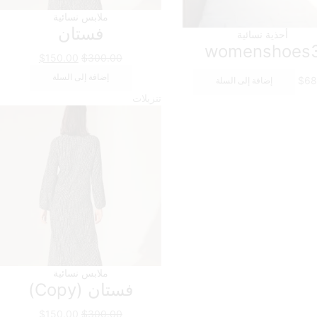
ملابس نسائية
فستان
أحذية نسائية
womenshoes
السعر
السعر
$
150.00
$
300.00
الأصلي
الحالي
إضافة إلى السلة
$
68
إضافة إلى السلة
هو:
هو:
تنزيلات
$150.00.
$300.00.
ملابس نسائية
فستان (Copy)
السعر
السعر
$
150.00
$
300.00