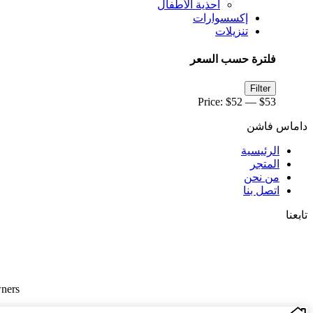
أحذية الأطفال
إكسسوارات
تنزيلات
فلترة حسب السعر
Max
Min
Filter
price
price
Price:
$52
—
$53
داماس فاشن
الرئيسية
المتجر
من نحن
اتصل بنا
تابعنا
Whatsapp
Facebook
Instagram
Twitter
ners.