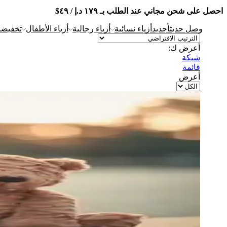
احصل على شحن مجاني عند الطلب بـ ١٧٩ د.إ / ٤٩$
وصل حديثاً
جديد
أزياء نسائية
أزياء رجالية
أزياء الأطفال
تخفيضات
أعرض ك:
شبكة
قائمة
أعرض
Products
per
page