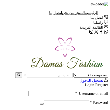
الرئيسية
المتجر
من نحن
اتصل بنا
اتصل بنا
راسلنا
القائمة البريدية
Instagram
Twitter
Facebook
Whatsapp
Search
input
Search
تسجيل الدخول
Login
Register
*
Username or email
*
Password