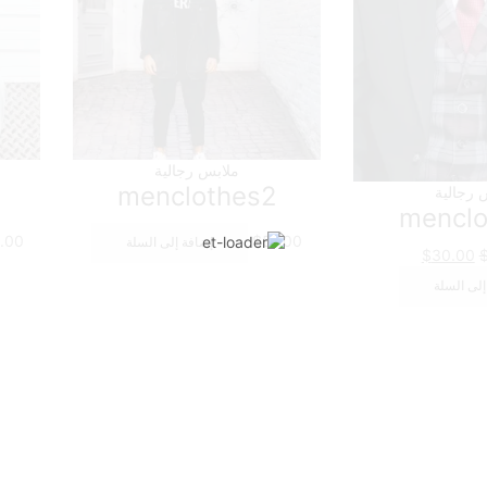
ملابس رجالية
menclothes2
 رجالية
menclo
.00
$
51.00
إضافة إلى السلة
السعر
السعر
$
30.00
الأصلي
الحالي
إلى السلة
هو:
هو:
$30.00.
$50.00.