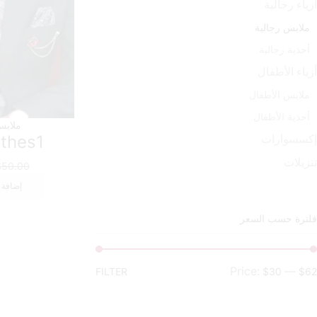
أزياء رجالية
ملابس رجالية
أحذية رجالية
أزياء الأطفال
ملابس الأطفال
أحذية الأطفال
ملابس
thes1
إكسسوارات
تنزيلات
$
50.00
إضافة 
فلترة حسب السعر
Price:
—
FILTER
$30
$62