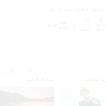
نا
راسلنا
القائمة البريدية
0
قائمة
تسجيل
قائمة
$
0.00
0
S
الشراء
الدخول
الأمنيات
Products
أعرض
per
page
 في المخزون
متوفر في المخزون