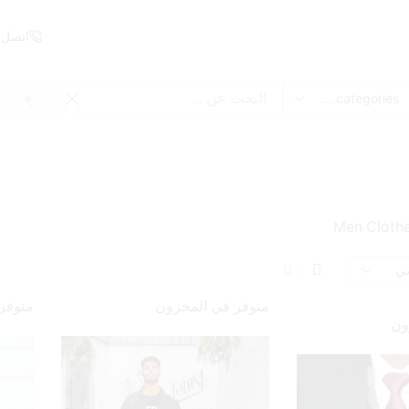
اتصل ب
EARCH
Searc
inpu
Men Clothe
متوفر في المخزون
متوفر
ون