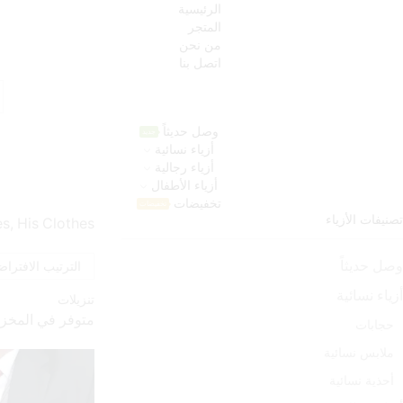
الرئيسية
المتجر
من نحن
اتصل بنا
h
t
وصل حديثاً
جديد
أزياء نسائية
أزياء رجالية
أزياء الأطفال
تخفيضات
تخفيضات
تصنيفات الأزياء
s, His Clothes
وصل حديثاً
أزياء نسائية
تنزيلات
متوفر في المخز
حجابات
ملابس نسائية
أحذية نسائية