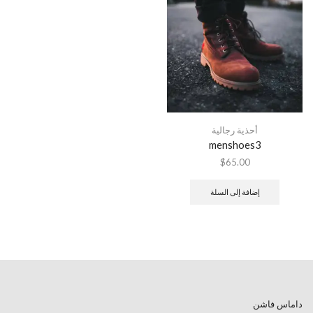
أحذية رجالية
menshoes3
$
65.00
إضافة إلى السلة
داماس فاشن