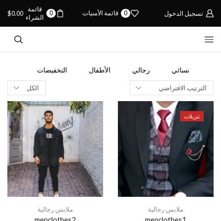
قائمة
0
قائمة الأمنيات
0
تسجيل الدخول
0.00
$
الشراء
نسائي
رجالي
الأطفال
التخفيضات
Products
per
page
تنزيلات
ملابس رجالية
ملابس رجالية
menclothes2
menclothes1