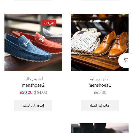
تنزيلات
أحذية رجالية
أحذية رجالية
menshoes2
menshoes1
السعر
السعر
$
30.00
$
64.00
$
63.00
الأصلي
الحالي
هو:
هو:
إضافة إلى السلة
إضافة إلى السلة
$30.00.
$64.00.